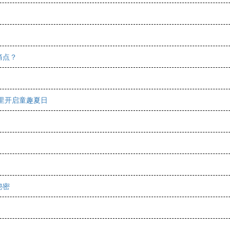
痛点？
里开启童趣夏日
秘密