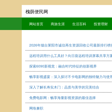
槐荫便民网
网站首页
商旅生涯
生活百科
投资理财
2026年烟台莱阳市诚信再生资源回收公司最新排行榜
远程培训用什么工具好？向日葵远程培训屏幕共享方
探索6090新视觉：融合时代特征的创新视界
畅享影视盛宴：深入探讨不卡电影网的独特魅力与使
深入了解长寿实木门：品质与美学的完美结合
免费电影网：畅享海量影视资源的最佳选择
网络兼职