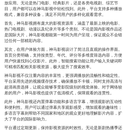
放应用。无论是热门电影、经典影片，还是各类电视剧、综艺节
目，用户都可以在神马影视中轻松找到。此外，平台支持多种播放
格式，兼容多种设备，满足不同用户的多样化观看需求。
首先，神马影视拥有庞大的影视资源库，涵盖了最新上映的电影、
热门电视剧、动漫以及纪录片等多个类别。不论是国内影视作品还
是国际大片，神马影视都能第一时间为用户呈现，保证观众不会错
过任何一部精彩内容。
其次，在用户体验方面，神马影视设计了简洁且直观的操作界面。
首页分类明确，支持按类型、年代、评分等多维度筛选内容，方便
用户快速找到心仪影片。此外，智能搜索功能让用户输入关键词即
可精准匹配相关影视资源，极大提升了搜索效率。
神马影视不仅注重内容的丰富性，更强调播放的流畅性和稳定性。
平台采用先进的视频缓存技术，确保播放不卡顿，同时支持高清与
超清画质选择，让观众能够享受影院级别的视觉体验。对于网络较
差的用户，神马影视也提供了低清模式，保障观看的连贯性。
此外，神马影视还内置弹幕功能和多语言字幕，增强观影的互动性
和便利性。用户可以通过弹幕共享观影感受，增加观看的趣味性；
多语言字幕则帮助不同国家和地区的观众更好地理解影片内容，扩
大了平台的国际影响力。
平台通过定期更新，保持影视资源的时效性。无论是新剧热播季还