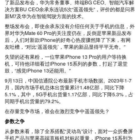
了新品发布会，华为常务董事、终端BG CEO、智能汽车解
决方案BU CEO余承东连说5次“遥遥领先”，评价的都是问界
新M7及华为在智能驾驶方面的技术。
整场发布会，即使余承东没有介绍任何关于手机的信息，外
界对华为Mate 60 Pro的关注度仍在，反倒是苹果新品发布
后，人们对新款iPhone的好奇心热度骤然降了下来，有网
友吐槽，“对比‘遥遥领先’，苹果的新品显得平平无奇。”
失望的还有果粉，一位苹果iPhone 13 Pro的用户等待换
机，可待他详细看过iPhone 15系列的参数，打起了退堂
鼓，“感觉iPhone 13还能用。”
9月13日，中国信通院公布最新手机市场数据。2023年1-7
月，国内市场手机总体出货量累计1.48亿部，同比下降
5.1%，其中，5G手机出货量1.17亿部，同比下降5.3%，占
同期手机出货量的79.2%。
在存量竞争市场，谁会在激烈竞争中遥遥领先？
参数之争
从参数来看，除了全系搭配“灵动岛”设计，面对一众折叠屏
手机产品与苹果高端直板机对标起重量，iPhone 15系列为