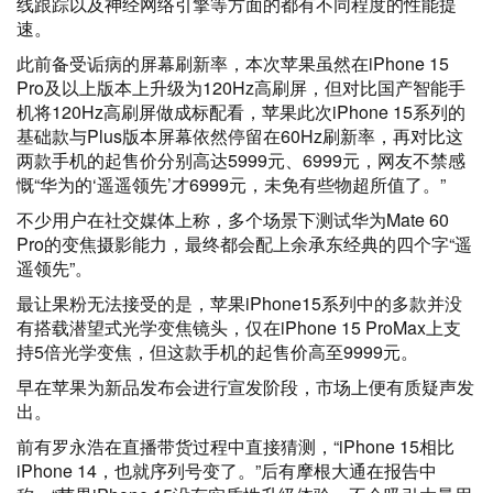
线跟踪以及神经网络引擎等方面的都有不同程度的性能提
速。
此前备受诟病的屏幕刷新率，本次苹果虽然在iPhone 15
Pro及以上版本上升级为120Hz高刷屏，但对比国产智能手
机将120Hz高刷屏做成标配看，苹果此次iPhone 15系列的
基础款与Plus版本屏幕依然停留在60Hz刷新率，再对比这
两款手机的起售价分别高达5999元、6999元，网友不禁感
慨“华为的‘遥遥领先’才6999元，未免有些物超所值了。”
不少用户在社交媒体上称，多个场景下测试华为Mate 60
Pro的变焦摄影能力，最终都会配上余承东经典的四个字“遥
遥领先”。
最让果粉无法接受的是，苹果iPhone15系列中的多款并没
有搭载潜望式光学变焦镜头，仅在iPhone 15 ProMax上支
持5倍光学变焦，但这款手机的起售价高至9999元。
早在苹果为新品发布会进行宣发阶段，市场上便有质疑声发
出。
前有罗永浩在直播带货过程中直接猜测，“iPhone 15相比
iPhone 14，也就序列号变了。”后有摩根大通在报告中